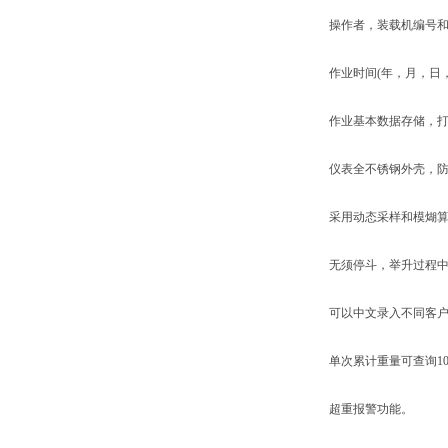
操作者，装载机编号和
作业时间(年，月，日，
作业基本数据存储，打
仪表全不锈钢外壳，防
采用动态采样和模煳算法
无须停斗，举升过程中
可以中文录入不同客户名
单次累计重量可查询10
超重报警功能。