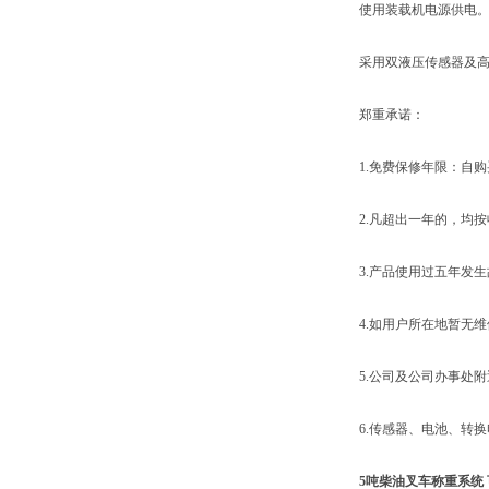
使用装载机电源供电
采用双液压传感器及高精
郑重承诺：
1.免费保修年限：自购买
2.凡超出一年的，均按收
3.产品使用过五年发生
4.如用户所在地暂无维
5.公司及公司办事处附近
6.传感器、电池、转换
5吨柴油叉车称重系统