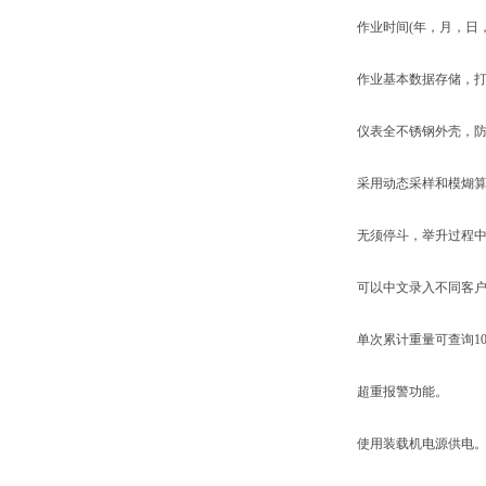
作业时间(年，月，日，
作业基本数据存储，打
仪表全不锈钢外壳，防
采用动态采样和模煳算法
无须停斗，举升过程中
可以中文录入不同客户名
单次累计重量可查询10
超重报警功能。
使用装载机电源供电