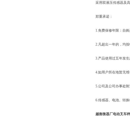
采用双液压传感器及高精
郑重承诺：
1.免费保修年限：自购买
2.凡超出一年的，均按收
3.产品使用过五年发生
4.如用户所在地暂无维
5.公司及公司办事处附近
6.传感器、电池、转换
越衡衡器厂电动叉车秤 