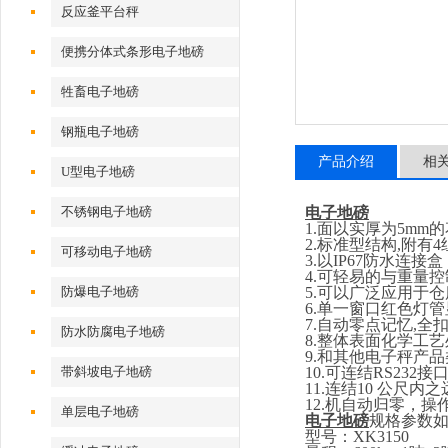
反应釜平台秤
便携分体式条形电子地磅
牲畜电子地磅
钢瓶电子地磅
产品介绍
相
U型电子地磅
不锈钢电子地磅
电子地磅
1.
面以实厚为
5
mm
的
2.
标准型结构
,
附有
4
可移动电子地磅
3.
以
IP67
防水连接盒
4.
可轻易的与重量控
防爆电子地磅
5.
可以广泛应用于仓
6.
单一窗口红色灯管
7.
自动零点记忆
,
全
防水防腐电子地磅
8.
整体表面化学工艺
9.
和其他电子秤产品
带斜坡电子地磅
10.
可连结
RS232
接
11.
连结
10
公尺内之
12.
机自动归零，操
单层电子地磅
电子地磅
规格参数
型号：
XK3150