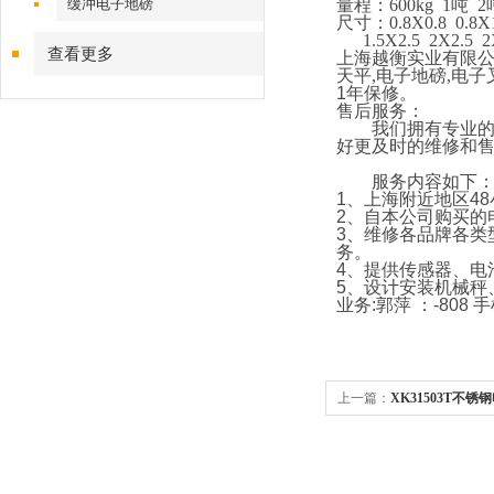
缓冲电子地磅
量程：
600kg 1
吨
2
尺寸：
0.8X0.8 0.8X
1.5X2.5 2X2.5 
查看更多
上海越衡实业有限
天平
,
电子地磅
,
电子
1
年保修。
售后服务：
我们拥有专业的技
好更及时的维修和
服务内容如下
1
、上海附近地区
48
2
、自本公司购买的
3
、维修各品牌各类
务。
4
、提供传感器、电
5
、设计安装机械秤
业务
:
郭萍 ：
-808
手
上一篇：
XK31503T不