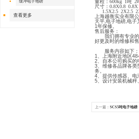
缓冲电子地磅
量程：
600kg 1
吨
2
尺寸：
0.8X0.8 0.8X
1.5X2.5 2X2.5 
查看更多
上海越衡实业有限
天平
,
电子地磅
,
电子
1
年保修。
售后服务：
我们拥有专业的技
好更及时的维修和
服务内容如下
1
、上海附近地区
48
2
、自本公司购买的
3
、维修各品牌各类
务。
4
、提供传感器、电
5
、设计安装机械秤
上一篇：
SCS5吨电子地磅