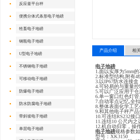
反应釜平台秤
便携分体式条形电子地磅
牲畜电子地磅
钢瓶电子地磅
产品介绍
相
U型电子地磅
不锈钢电子地磅
电子地磅
1.
面以实厚为
5
mm
的
2.
标准型结构
,
附有
4
可移动电子地磅
3.
以
IP67
防水连接盒
4.
可轻易的与重量控
防爆电子地磅
5.
可以广泛应用于仓
6.
单一窗口红色灯管
7.
自动零点记忆
,
全
防水防腐电子地磅
8.
整体表面化学工艺
9.
和其他电子秤产品
带斜坡电子地磅
10.
可连结
RS232
接
11.
连结
10
公尺内之
12.
机自动归零，操
单层电子地磅
电子地磅
规格参数
型号：
XK3150