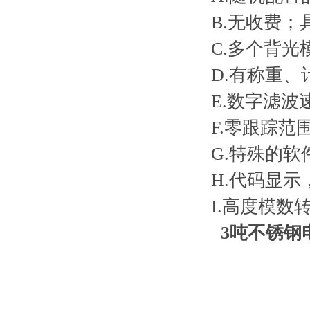
B.无收费
C.多个背光
D.有称重、
E.数字滤
F.零跟踪范
G.特殊的
H.代码显
I.高度模数转
3吨不锈钢