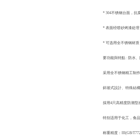
* 304不锈钢台面，抗
* 表面经喷砂烤漆处理
* 可选用全不锈钢材质
要功能與特點 : 防水、
采用全不锈钢精工制作
斜坡式設計、特殊結構
採用4只高精度防潮型感應器
特别适用于化工，食品
称重精度：III(GB/T7723