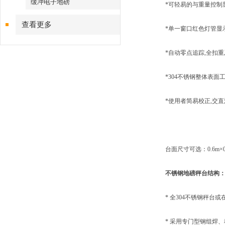
缓冲电子地磅
*可轻易的与重量控制显
查看更多
*单一窗口红色灯管显示
*自动零点追踪,全扣重
*304不锈钢整体表面工
*使用者简易校正,交直流
台面尺寸可选：0.6m×0.8m、0
不锈钢地磅秤台结构
* 全304不锈钢秤台或
* 采用专门型钢组焊、