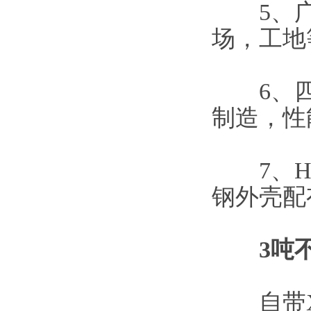
5、广
场，工地
6、四只
制造，性
7、HQ
钢外壳配有
3吨
自带XK