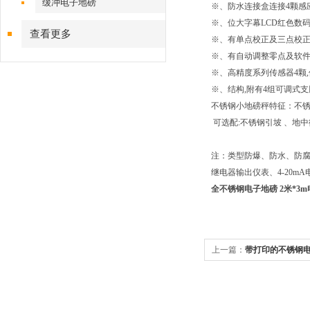
缓冲电子地磅
※、防水连接盒连接
4
颗感
※、位大字幕
LCD
红色数
查看更多
※、有单点校正及三点校
※、有自动调整零点及软
※、高精度系列传感器
4
颗
,
※、结构
,
附有
4
组可调式支
不锈钢小地磅秤特征：不
可选配
:
不锈钢引坡
、地中
注：类型防爆、防水、防
继电器输出仪表、
4-20mA
全不锈钢电子地磅 2米*3
上一篇：
带打印的不锈钢