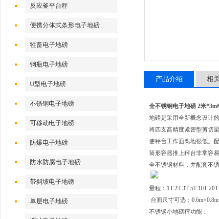
反应釜平台秤
便携分体式条形电子地磅
牲畜电子地磅
钢瓶电子地磅
产品介绍
相
U型电子地磅
不锈钢电子地磅
全不锈钢电子地磅 2米*3
地磅是采用全新概念设计
可移动电子地磅
将四支高精度紧密型剪切
使秤台工作面离地很低。
防爆电子地磅
筒形容器推上秤台非常容
防水防腐电子地磅
全不锈钢材料，并配套不
带斜坡电子地磅
量程：
1T 2T 3T 5T 10T 20T
台面尺寸可选：
0.6m
×
0.8m
单层电子地磅
不锈钢小地磅秤功能：