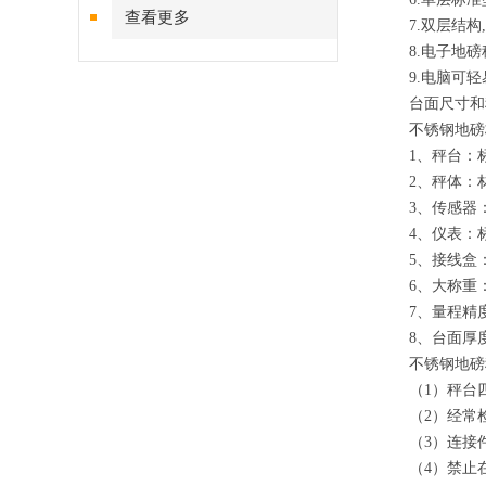
查看更多
7.双层结
8.电子地磅
9.电脑可
台面尺寸和
不锈钢地磅
1、秤台：
2、秤体：
3、传感器
4、仪表：标
5、接线盒
6、大称重：1
7、量程精度：1
8、台面厚度
不锈钢地磅
（1）秤台
（2）经常
（3）连接
（4）禁止