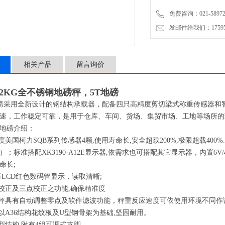
（2）经常检查限位间隙是
免费咨询：021-58972770
发邮件给我们：1759548
（3）连接件每半年进行一
（4）禁止在秤台上进行电
相关产品
留言询价
信号电缆与称重显示控制器
G/2KG全不锈钢地磅秤，5T地磅
采用全新设计的钢结构承载器，配备四只高精度剪切梁式称重传感器和
速，工作稳定可靠，是用于仓库、车间、货场、集贸市场、工地等场所的
地磅介绍：
精度美国柯力SQB系列传感器4颗,使用寿命长,安全超载200%,极限超载4
）；标准搭配XK3190-A12E显示器,依需求也可搭配其它显示器，内置6V
命长;
字幕LCD红色数码管显示，读取清晰;
点校正及三点校正之功能,确保精准度
磅秤具有自动调整零点及软件滤波功能，秤重反应速度可依使用环境不同作
面以A36结构花纹板及U型钢骨架为基础,坚固耐用。
准型结构,附有4组可调式支脚