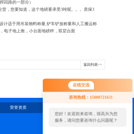
焊回路的一部分）
分货，您要知道，这个地磅要承受3吨呢。。。质保3
观设计适于用吊装物料称量,铲车铲放称量和人工搬运称
，电子地上衡，小台面地磅秤，双层台面
返回列表>>
在线交流
咨询热线：15000721631
荣誉资质
在线留言
联系我们
您好！欢迎前来咨询，很高兴为您
服务，请问您要咨询什么问题呢？