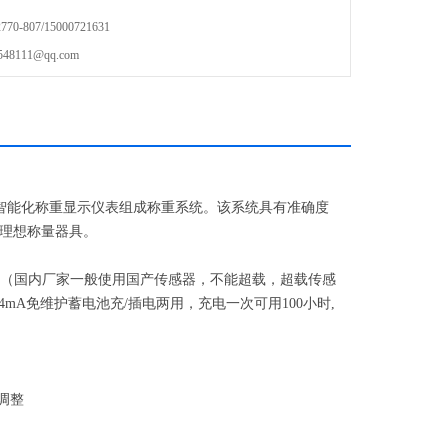
否合理，限位螺栓与秤体不应碰撞接触。
-807/15000721631
111@qq.com
次保养，支承头部涂上黄油。
弧焊作业，若必须在秤台进行电弧焊作业。请注意下列几点：（断开
的连接；电弧焊的地线必须设置在被焊部位附近，并牢固接触在秤
智能化称重显示仪表组成称重系统。该系统具有准确度
理想称量器具。
00%.（国内厂家一般使用国产传感器，不能超载，超载传感
/4mA免维护蓄电池充/插电两用，充电一次可用100小时,
调整