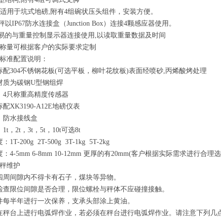
构,适用于坑式地磅,附有4组碗状压头组件，安装方便。
秤以IP67防水连接盒（Junction Box）连接4颗感应器使用。
轻易的与重量控制显示器连接使用,以读取重量数据及时间
称量可根据客户的实际要求定制
标准配置说明：
标配304不锈钢花板(可选平板，柳叶花纹板)表面经喷砂,丙烯酸烤处理
材质为碳钢U型钢组焊
：4只称重高精度传感器
配XK3190-A12E地磅仪表
：防水接线盒
t，2t，3t，5t，10t可选8t
T-200g 2T-500g 3T-1kg 5T-2kg
：4-5mm 6-8mm 10-12mm 更厚的有20mm(客户根据实际需求进行
秤维护
四周间隙内不得卡有石子，煤块等异物。
检查限位间隙是否合理，限位螺栓与秤体不应碰撞接触。
件每半年进行一次保养，支承头部涂上黄油。
在秤台上进行电弧焊作业，若必须在秤台进行电弧焊作业。请注意下列几