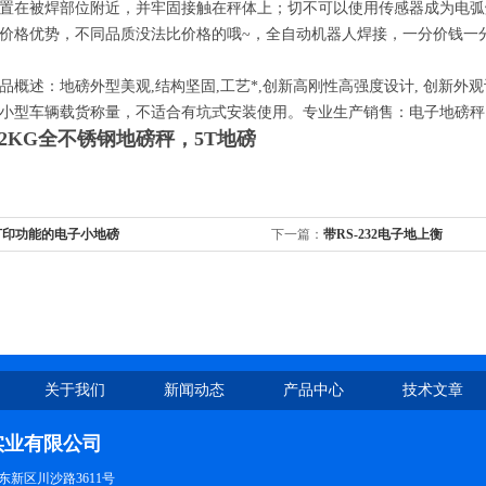
置在被焊部位附近，并牢固接触在秤体上；切不可以使用传感器成为电弧
价格优势，不同品质没法比价格的哦~，全自动机器人焊接，一分价钱一
品概述：地磅外型美观,结构坚固,工艺*,创新高刚性高强度设计, 创新外
小型车辆载货称量，不适合有坑式安装使用。专业生产销售：电子地磅秤
G/2KG全不锈钢地磅秤，5T地磅
打印功能的电子小地磅
下一篇：
带RS-232电子地上衡
关于我们
新闻动态
产品中心
技术文章
实业有限公司
新区川沙路3611号