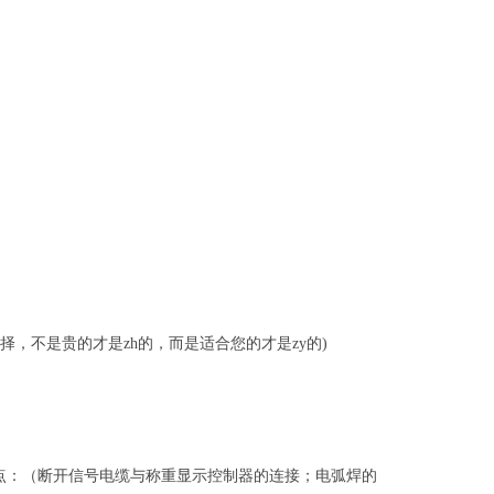
合理选择，不是贵的才是
zh
的，而是适合您的才
是
zy
的)
点：（断开信号电缆与称重显示控制器的连接；电弧焊的