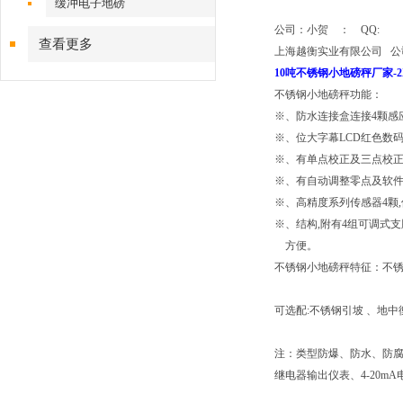
缓冲电子地磅
公司：小贺
：
QQ:
查看更多
上海越衡实业有限公司
公
10吨不锈钢小地磅秤厂家-
不锈钢小地磅秤功能：
※、防水连接盒连接
4
颗感
※、位大字幕
LCD
红色数
※、有单点校正及三点校
※、有自动调整零点及软
※、高精度系列传感器
4
颗
,
※、结构
,
附有
4
组可调式支
方便。
不锈钢小地磅秤特征：不
可选配
:
不锈钢引坡
、地中
注：类型防爆、防水、防
继电器输出仪表、
4-20mA