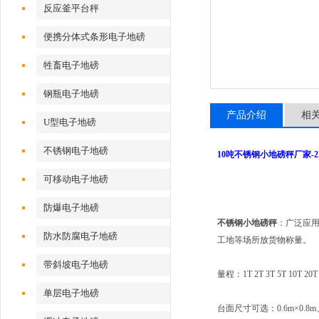
反应釜平台秤
便携分体式条形电子地磅
牲畜电子地磅
钢瓶电子地磅
产品介绍
相
U型电子地磅
不锈钢电子地磅
10吨不锈钢小地磅秤厂家-
可移动电子地磅
防爆电子地磅
不锈钢小地磅秤
：广泛应
防水防腐电子地磅
工地等场所放货物称量。
带斜坡电子地磅
量程：
1T 2T 3T 5T 10T 20
单层电子地磅
台面尺寸可选：
0.6m
×
0.8m