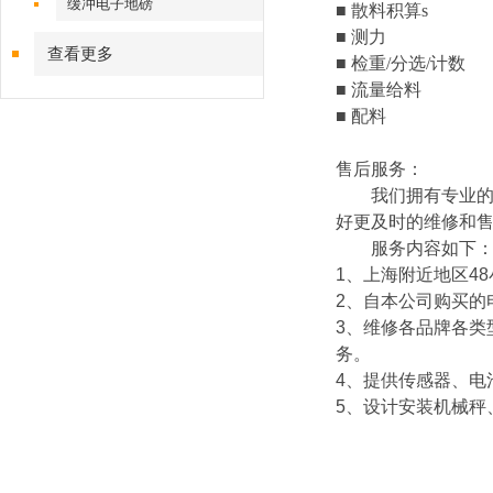
缓冲电子地磅
■ 散料积算s
■ 测力
查看更多
■ 检重/分选/计数
■ 流量给料
■ 配料
售后服务：
我们拥有专业的技
好更及时的维修和
服务内容如下
1
、上海附近地区
48
2
、自本公司购买的
3
、维修各品牌各类
务。
4
、提供传感器、电
5
、设计安装机械秤