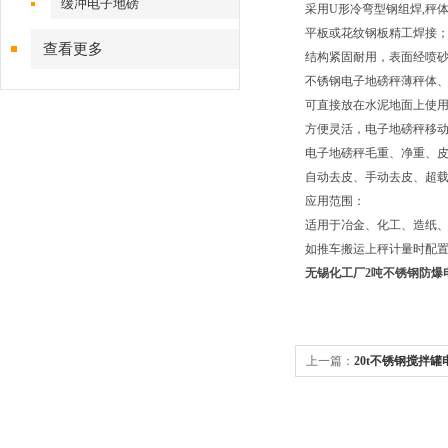
缓冲电子地磅
采用U形冷弯型钢组焊,秤
平板或花纹钢板精工焊接
查看更多
结构紧固耐用，表面经喷
不锈钢电子地磅秤薄秤体、
可直接放在水泥地面上使用 
方便灵活，电子地磅秤移动
电子地磅秤毛重、净重、皮
自动去皮、手动去皮、超载
应用范围：
适用于冶金、化工、造纸
如推车搬运上秤计量时配
无锡化工厂2吨不锈钢防爆
上一篇：
20t不锈钢搅拌