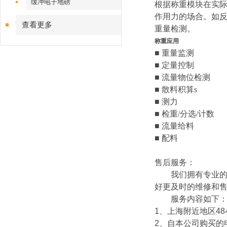
缓冲电子地磅
根据称重模块在实
作用力的场合。如
查看更多
重量检测。
称重应用
■ 重量监测
■ 定量控制
■ 流量物位检测
■ 散料积算s
■ 测力
■ 检重/分选/计数
■ 流量给料
■ 配料
售后服务：
我们拥有专业的技
好更及时的维修和
服务内容如下
1
、上海附近地区
48
2
、自本公司购买的