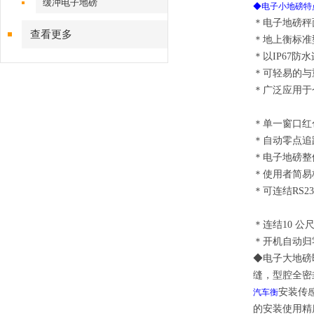
缓冲电子地磅
◆电子小地磅特
＊电子地磅秤
查看更多
＊地上衡标准
＊以IP67
＊可轻易的与
＊广泛应用
＊单一窗口红
＊自动零点追
＊电子地磅整
＊使用者简易
＊可连结RS2
＊连结10 公
＊开机自动归
◆电子大地磅
缝，型腔全密
安装传
汽车衡
的安装使用精