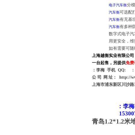
分
电子汽车衡
可选配
汽车衡
有无基
汽车衡
有多种
汽车衡
数字式电子汽
用更安全，维
如有需要可随
上海越衡实业有限公司
一台起售，另提供
免费
：李梅 手机 QQ: ：-
公
司
网
址： http://
上海市浦东新区川沙路3
：
李梅
15300
青岛
1.2*1.