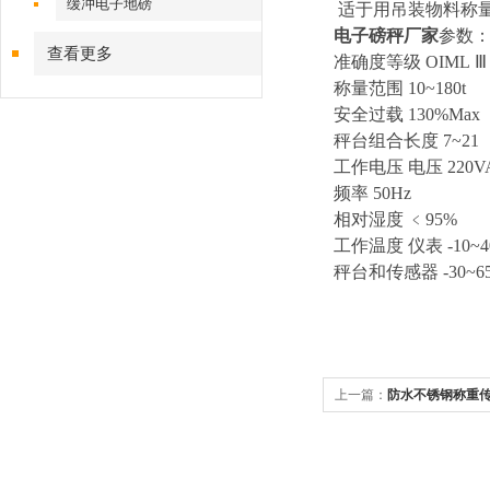
缓冲电子地磅
适于用吊装物料称量
电子磅秤厂家
参数
查看更多
准确度等级 OIML Ⅲ
称量范围 10~180t
安全过载 130%Max
秤台组合长度 7~21
工作电压 电压 220V
频率 50Hz
相对湿度 ﹤95%
工作温度 仪表 -10~4
秤台和传感器 -30~6
上一篇：
防水不锈钢称重传