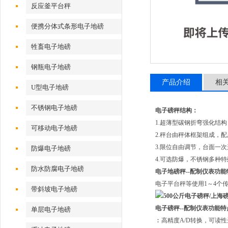
反应釜平台秤
便携分体式条形电子地磅
牲畜电子地磅
钢瓶电子地磅
产品介绍
相
U型电子地磅
不锈钢电子地磅
电子磅秤结构：
1.超薄型碳钢折弯强化结构
可移动电子地磅
2.秤台由秤体框架组成，
3.限位自由调节，台面一次
防爆电子地磅
4.可选防爆，不锈钢多种
防水防腐电子地磅
电子地磅秤--配制仪表功能
电子平台秤等使用1～4个
带斜坡电子地磅
电子磅秤--配制仪表功能特
单层电子地磅
︰高精度A/D转换，可读性达1