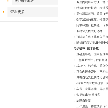
缓冲电子地磅
︰调用内码显示方便，替
︰特殊的软件技术，增强
查看更多
︰零位跟踪范围、置零（开
︰数字滤波的速度、幅度
︰附带称重计数功能；（
︰多种背光模式可选择；
︰可随机充电；具有欠压
︰随机配置6V/4AH免维
电子磅秤--技术参数：
︰准确度等级：国家标准Ⅲ
︰U型截面设计，秤台整体
︰模块化、标准化、系列
︰秤台内腔全密封，不易生
︰具有自动复位的传力机
︰-称重仪表有数字滤波、
︰车号、皮重存储，分项
︰数据输出/自动打印
︰故障自诊断
︰工作温度：称重仪表（-10