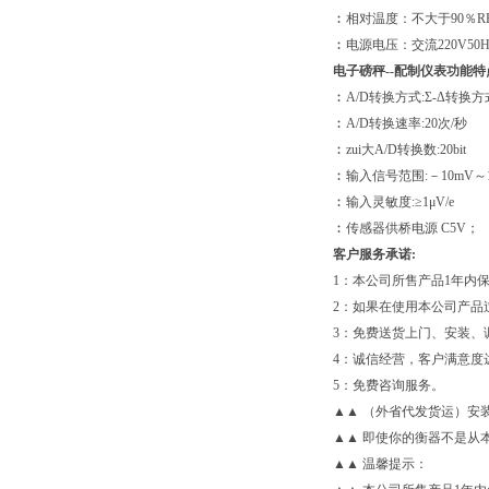
︰相对温度：不大于90％R
︰电源电压：交流220V50H
电子磅秤--配制仪表功能特
︰A/D转换方式:Σ-Δ转换方
︰A/D转换速率:20次/秒
︰zui大A/D转换数:20bit
︰输入信号范围:－10mV～1
︰输入灵敏度:≥1μV/e
︰传感器供桥电源 C5V；
客户服务承诺:
1：本公司所售产品1年内
2：如果在使用本公司产品
3：免费送货上门、安装、
4：诚信经营，客户满意度达
5：免费咨询服务。
▲▲ （外省代发货运）安
▲▲ 即使你的衡器不是从
▲▲ 温馨提示：