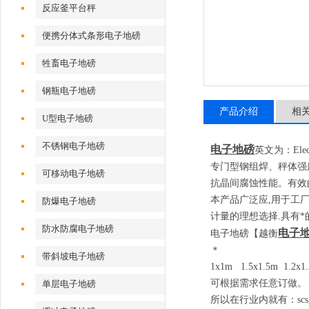
反应釜平台秤
便携分体式条形电子地磅
牲畜电子地磅
钢瓶电子地磅
产品介绍
相
U型电子地磅
不锈钢电子地磅
电子地磅
英文为：
Elec
专门型钢组焊、秤体强度
可移动电子地磅
抗晶间腐蚀性能。有效
本产品广泛应
,
用于工
防爆电子地磅
计量的理想选择
.
具有*
防水防腐电子地磅
电子
电子地磅
【越衡
＊
带斜坡电子地磅
1x1m 1.5x1.5m 1.2x
可根据需求任意订做。
单层电子地磅
所以在行业内就有：
scs