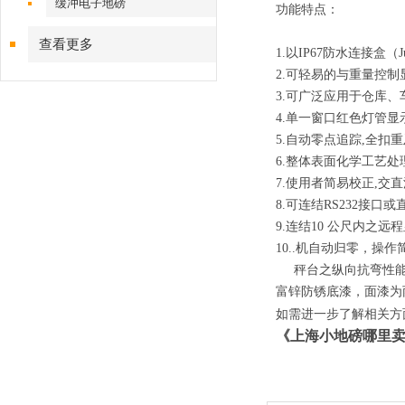
缓冲电子地磅
功能特点：
查看更多
1
.
以
IP67
防水连接盒（
J
2
.
可轻易的与重量控制
3
.
可广泛应用于仓库、
4
.
单一窗口红色灯管显
5
.
自动零点追踪
,
全扣重
6
.
整体表面化学工艺处
7
.
使用者简易校正
,
交直
8
.
可连结
RS232
接口或
9
.
连结
10
公尺内之远程
10
..
机自动归零，操作
秤台之纵向抗弯性能
富锌防锈底漆，面漆为
如需进一步了解相关方
《
上海小地磅哪里