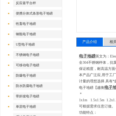
反应釜平台秤
便携分体式条形电子地磅
牲畜电子地磅
钢瓶电子地磅
产品介绍
相
U型电子地磅
不锈钢电子地磅
电子地磅
英文为：
Elec
全304不锈钢秤体，
可移动电子地磅
保证精度，耐高温方面也
本产品广泛应
,
用于工
防爆电子地磅
计量的理想选择
.
具有*
防水防腐电子地磅
电子
电子地磅
【越衡
＊
带斜坡电子地磅
1x1m 1.5x1.5m 1.2x
可根据需求任意订做。
单层电子地磅
功能特点：