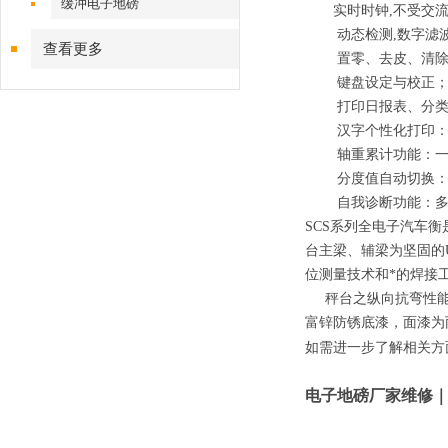
缓冲电子地磅
实时时钟
,
不受交
动态检测
,
数字滤
查看更多
置零、去皮、清除、
键盘设定与校
打印日报表、分类统
汉字个性化打印：用
轴重累计功能：一台
分度值自动切换：
自我诊断功能：多种
SCS系列全电子汽车
台主梁、辅梁为坚固的
位测量技术和*的焊接
秤台之纵向抗弯性能
富锌防锈底漆，面漆为
如需进一步了解相关方
电子地磅厂家维修