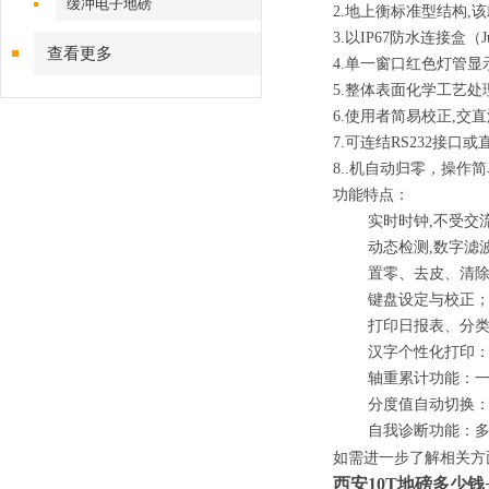
缓冲电子地磅
2.
地上衡标准型结构
,
该
3.
以
IP67
防水连接盒（
J
查看更多
4
.
单一窗口红色灯管显
5
.
整体表面化学工艺处
6
.
使用者简易校正
,
交直
7
.
可连结
RS232
接口或
8
..
机自动归零，操作简
功能特点：
实时时钟
,
不受交
动态检测
,
数字滤
置零、去皮、清除、
键盘设定与校
打印日报表、分类统
汉字个性化打印：用
轴重累计功能：一台
分度值自动切换：
自我诊断功能：多种
如需进一步了解相关方
西安
10T
地磅
多少钱