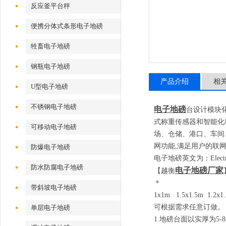
反应釜平台秤
便携分体式条形电子地磅
牲畜电子地磅
钢瓶电子地磅
产品介绍
相
U型电子地磅
不锈钢电子地磅
电子地磅
台设计模块
式称重传感器和智能化
可移动电子地磅
场、仓储、港口、车间
网功能
,
满足用户的联
防爆电子地磅
电子地磅英文为：
Elect
防水防腐电子地磅
电子地磅
厂家
【越衡
＊
带斜坡电子地磅
1x1m 1.5x1.5m 1.2x
可根据需求任意订做。
单层电子地磅
1.
地磅台面以实厚为
5-