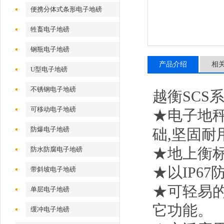
便携分体式条形电子地磅
牲畜电子地磅
钢瓶电子地磅
产品介绍
相
U型电子地磅
不锈钢电子地磅
越衡
SCS
可移动电子地磅
★
电子地
防爆电子地磅
础
,
坚固耐
★地上衡
防水防腐电子地磅
★以
IP67
带斜坡电子地磅
★可轻易
单层电子地磅
它功能。
缓冲电子地磅