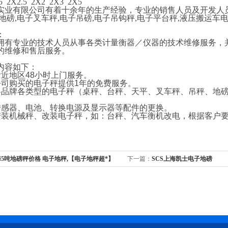
 2X2.5 2X2 2X3 2X5
实业有限公司有着十余年的生产经验，专业的销售人员及开发人
地磅
,
电子叉车秤
,
电子吊磅
,
电子吊钩秤
,
电子平台秤
,
液压搬运车
。
：
专业的技术人员从事各类计量衡器／仪器的技术维修服务，并
的维修和售后服务。
容如下：
附近地区
48
小时上门服务。
公司购买的电子秤提供
1
年的免费服务。
各品牌各类型的电子秤（桌秤、台秤、天平、叉车秤、吊秤、地
传感器、电池、转换电源及显示器等配件的更换。
安装机械秤、改装电子秤，如：台秤、汽车衡机改电，根据客户
5吨地磅秤价格 电子地秤,【电子地秤超*】
下一篇：
SCS上海凯士电子地磅