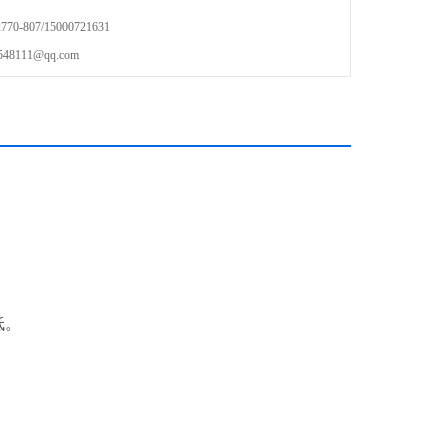
-807/15000721631
111@qq.com
。
低。