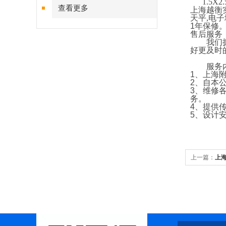
1.5X2.5
查看更多
上海越衡
天平
,
电子
1
年保修
售后服务
我们拥有
好更及时
服务内
1
、上海
2
、自本
3
、维修
务。
4
、提供
5
、设计
上一篇：
上海