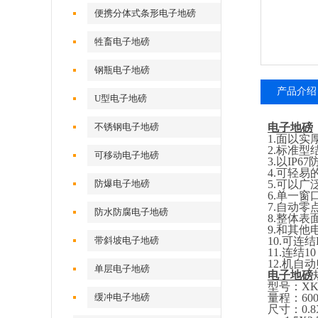
便携分体式条形电子地磅
牲畜电子地磅
钢瓶电子地磅
产品介绍
U型电子地磅
不锈钢电子地磅
电子地磅
1.
面以实
2.
标准型
可移动电子地磅
3.
以
IP67
4.
可轻易
防爆电子地磅
5.
可以广
6.
单一窗
7.
自动零
防水防腐电子地磅
8.
整体表
9.
和其他
带斜坡电子地磅
10.
可连结
11.
连结
1
12.
机自动
单层电子地磅
电子地磅
型号：
XK
缓冲电子地磅
量程：
60
尺寸：
0.