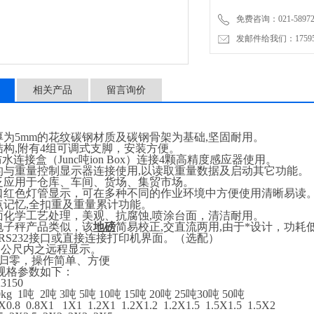
免费咨询：021-58972770
发邮件给我们：1759548
相关产品
留言询价
厚为
5
mm
的花纹碳钢材质及碳钢骨架为基础
,
坚固耐用。
结构
,
附有
4
组可调式支脚，安装方便。
防水连接盒（
Junc
吨
ion Box
）连接
4
颗高精度感应器使用。
的与重量控制显示器连接使用
,
以读取重量数据及启动其它功能。
泛应用于仓库、车间、货场、集贸市场。
口红色灯管显示，可在多种不同的作业环境中方便使用清晰易读
点记忆
,
全扣重及重量累计功能。
面化学工艺处理，美观、抗腐蚀
,
喷涂台面，清洁耐用。
电子秤产品类似，该
地磅
简易校正
,
交直流两用
,
由于*设计，功耗
RS232
接口或直接连接打印机界面。
（
选配
）
0
公尺内之远程显示。
归零，操作简单、方便
规格参数如下：
3150
0kg 1
吨
2
吨
3
吨
5
吨
10
吨
15
吨
20
吨
25
吨
30
吨
50
吨
8X0.8 0.8X1 1X1 1.2X1 1.2X1.2 1.2X1.5 1.5X1.5 1.5X2