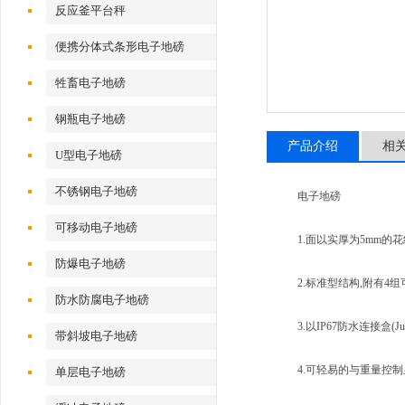
反应釜平台秤
便携分体式条形电子地磅
牲畜电子地磅
钢瓶电子地磅
产品介绍
相
U型电子地磅
不锈钢电子地磅
电子地磅
可移动电子地磅
1.面以实厚为5mm的花
防爆电子地磅
2.标准型结构,附有4组
防水防腐电子地磅
3.以IP67防水连接盒(Ju
带斜坡电子地磅
4.可轻易的与重量控制
单层电子地磅