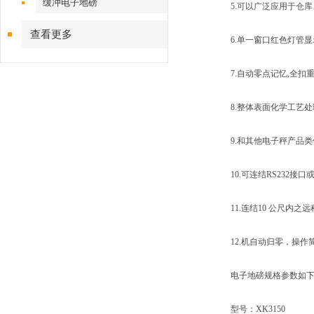
缓冲电子地磅
5.可以广泛应用于仓库
查看更多
6.单一窗口红色灯管显
7.自动零点记忆,全扣
8.整体表面化学工艺处
9.和其他电子秤产品类似
10.可连结RS232接口
11.连结10 公尺内之远
12.机自动归零，操作
电子地磅规格参数如下
型号：XK3150