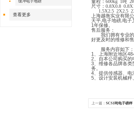
缓冲电子地磅
量程：
600kg 1
吨
2
尺寸：
0.8X0.8 0.8X
1.5X2.5 2X2.5 
查看更多
上海越衡实业有限
天平
,
电子地磅
,
电子
1
年保修。
售后服务：
我们拥有专业的技
好更及时的维修和
服务内容如下
1
、上海附近地区
48
2
、自本公司购买的
3
、维修各品牌各类
务。
4
、提供传感器、电
5
、设计安装机械秤
上一篇：
SCS1吨电子磅