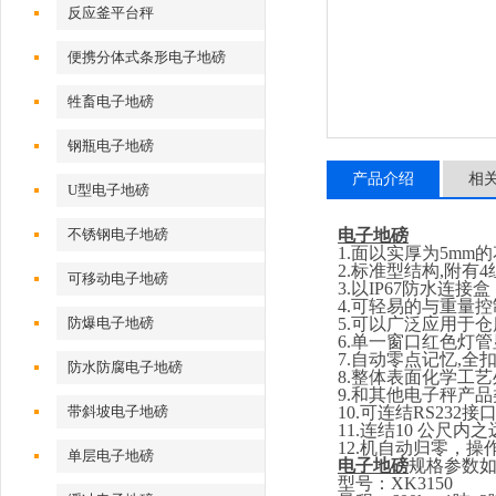
反应釜平台秤
便携分体式条形电子地磅
牲畜电子地磅
钢瓶电子地磅
产品介绍
相
U型电子地磅
不锈钢电子地磅
电子地磅
1.
面以实厚为
5
mm
的
2.
标准型结构
,
附有
4
可移动电子地磅
3.
以
IP67
防水连接盒
4.
可轻易的与重量控
防爆电子地磅
5.
可以广泛应用于仓
6.
单一窗口红色灯管
7.
自动零点记忆
,
全
防水防腐电子地磅
8.
整体表面化学工艺
9.
和其他电子秤产品
带斜坡电子地磅
10.
可连结
RS232
接
11.
连结
10
公尺内之
12.
机自动归零，操
单层电子地磅
电子地磅
规格参数
型号：
XK3150