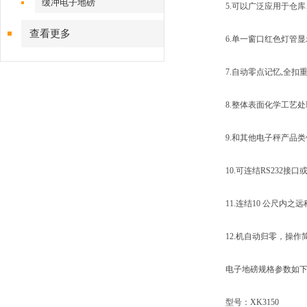
缓冲电子地磅
5.可以广泛应用于仓库
查看更多
6.单一窗口红色灯管显
7.自动零点记忆,全扣
8.整体表面化学工艺处
9.和其他电子秤产品类似
10.可连结RS232接口
11.连结10 公尺内之远
12.机自动归零，操作
电子地磅规格参数如下
型号：XK3150