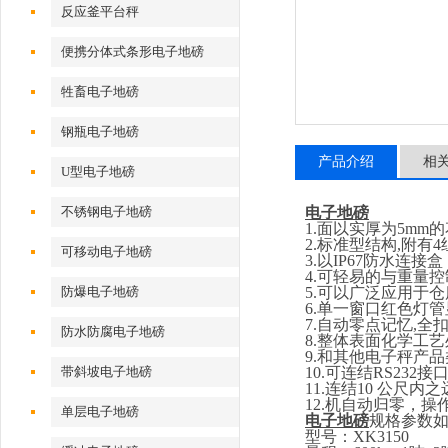
反应釜平台秤
便携分体式条形电子地磅
牲畜电子地磅
钢瓶电子地磅
产品介绍
相
U型电子地磅
不锈钢电子地磅
电子地磅
1.
面以实厚为
5
mm
的
2.
标准型结构
,
附有
4
可移动电子地磅
3.
以
IP67
防水连接盒
4.
可轻易的与重量控
防爆电子地磅
5.
可以广泛应用于仓
6.
单一窗口红色灯管
7.
自动零点记忆
,
全
防水防腐电子地磅
8.
整体表面化学工艺
9.
和其他电子秤产品
带斜坡电子地磅
10.
可连结
RS232
接
11.
连结
10
公尺内之
12.
机自动归零，操
单层电子地磅
电子地磅
规格参数
型号：
XK3150