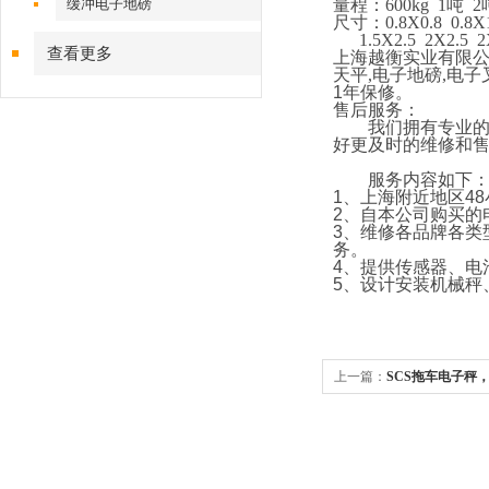
缓冲电子地磅
量程：
600kg 1
吨
2
尺寸：
0.8X0.8 0.8X
1.5X2.5 2X2.5 
查看更多
上海越衡实业有限
天平
,
电子地磅
,
电子
1
年保修。
售后服务：
我们拥有专业的技
好更及时的维修和
服务内容如下
1
、上海附近地区
48
2
、自本公司购买的
3
、维修各品牌各类
务。
4
、提供传感器、电
5
、设计安装机械秤
上一篇：
SCS拖车电子秤