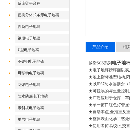
反应釜平台秤
便携分体式条形电子地磅
牲畜电子地磅
钢瓶电子地磅
产品介绍
相
U型电子地磅
不锈钢电子地磅
电子地
越衡
SCS
系列
★
电子地秤
磅秤面以实
可移动电子地磅
★地上衡标准型结构
,
★以
IP67
防水连接盒（
防爆电子地磅
★可轻易的与重量控制
防水防腐电子地磅
★广泛应用于仓库、车
★单一窗口红色灯管显
带斜坡电子地磅
★自动零点
,
全扣重及
★整体表面化学工艺处
单层电子地磅
★使用者简易校正
,
交