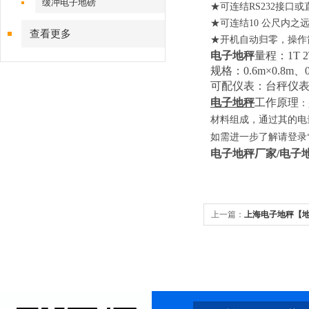
缓冲电子地磅
★可连结
RS232
接口或
★可连结
10
公尺内之
查看更多
★开机自动归零，操作
电子地秤
量程：1T 2T
规格：0.6m×0.8m、0.
可配仪表：台秤仪
电子地秤
工作原理
：
材料组成，通过其的电
如需进一步了解请登录
电子地秤
厂家
/
电子
上一篇：
上海电子地秤【
质量好