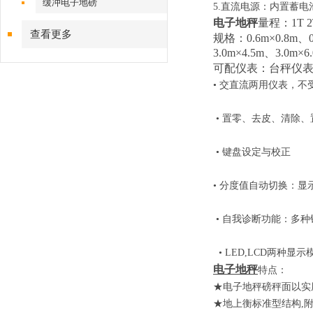
缓冲电子地磅
5.
直流电源：内置蓄电
电子地秤
量程：1T 2T
查看更多
规格：0.6m×0.8m、0.
3.0m×4.5m、3.0m×6
可配仪表：台秤仪
•
交直流两用仪表，不
•
置零、去皮、清除、
•
键盘设定与校正
•
分度值自动切换：显
•
自我诊断功能：多种
• LED,LCD
两种显示
电子地秤
特点：
★
电子地秤
磅秤面以实
★地上衡标准型结构
,