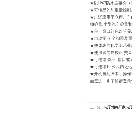
★以
IP67
防水连接盒（
★可轻易的与重量控制
★广泛应用于仓库、车
物称量
,
小型汽车称量
★单一窗口红色灯管显
★自动零点
,
全扣重及
★整体表面化学工艺处
★使用者简易校正
,
交
★可连结
RS232
接口或
★可连结
10
公尺内之
★开机自动归零，操作
如需进一步了解请登录
上一篇：
电子地秤厂家/电
地秤