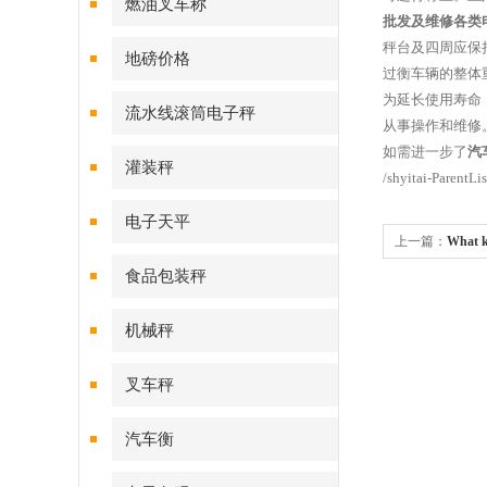
燃油叉车称
批发及维修各类
秤台及四周应保
地磅价格
过衡车辆的整体
为延长使用寿命
流水线滚筒电子秤
从事操作和维修
如需进一步了
汽
灌装秤
/shyitai-ParentLi
电子天平
上一篇：
What ki
食品包装秤
机械秤
叉车秤
汽车衡