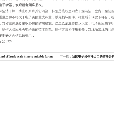
电子衡器，欢迎新老顾客朋友。
持清洁干燥，防止积水和其它污染，特别是接线盒内应干燥清洁，盒内干燥剂
重量之和不得大于电子衡的量大秤量，以免损坏部件。称量后车辆驶下秤台，
，对称重传感器采取必要的防腐措施。这里也是温馨提示大家：电子衡应由专
。操作人员应熟悉电子衡的技术性能、操作方法和使用要领，对现场出现的问
车地磅
方面信息请登录：
st-22477/
nd ofTruck scale is more suitable for me
下一篇：
我国电子吊钩秤出口的错略分