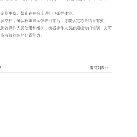
要定期更换。禁止在秤台上进行电弧焊作业。
检验空秤，确认称重显示仪表回零后，才能认定称量结果有效。
职衡器操作人员使用和维护，衡器操作人员必须经专门培训，方可
题应有较熟练的处置能力。
析
返回列表>>