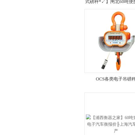
式磅秤*↙】闸北60吨便
车衡厂家
OCS各类电子吊磅